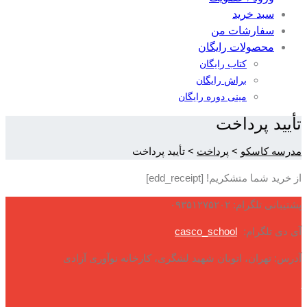
سبد خرید
سفارشات من
محصولات رایگان
کتاب رایگان
براش رایگان
مینی دوره رایگان
تأیید پرداخت
مدرسه کاسکو
>
پرداخت
>
تأیید پرداخت
از خرید شما متشکریم! [edd_receipt]
پشتیبانی تلگرام: ۰۹۳۵۱۲۷۵۲۰۲
آی دی تلگرام:
casco_school
آدرس: تهران، اتوبان شهید لشگری، کارخانه نوآوری آزادی