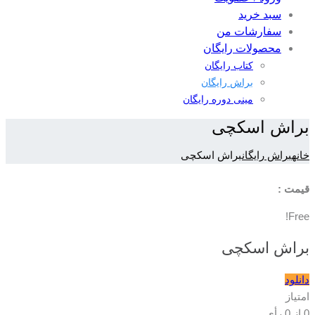
سبد خرید
سفارشات من
محصولات رایگان
کتاب رایگان
براش رایگان
مینی دوره رایگان
براش اسکچی
خانه
براش رایگان
براش اسکچی
قیمت :
Free!
براش اسکچی
دانلود
امتیاز
0
از
0
رأی