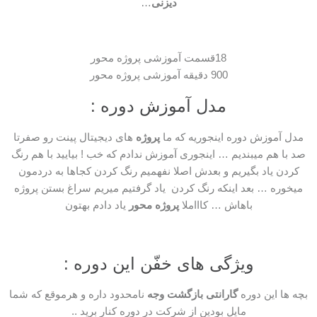
دیزنی
…
18قسمت آموزشی پروژه محور
900 دقیقه آموزشی پروژه محور
مدل آموزش دوره :
مدل آموزش دوره اینجوریه که ما
پروژه
های دیجیتال پینت رو صفرتا
صد با هم میبندیم … اینجوری آموزش ندادم که خب ! بیایید با هم رنگ
کردن یاد بگیریم و بعدش اصلا نفهمیم رنگ کردن کجاها به دردمون
میخوره … بعد اینکه رنگ کردن یاد گرفتیم میریم سراغ بستن پروژه
باهاش … کاااملا
پروژه محور
یاد دادم بهتون
ویژگی های خفّن این دوره :
بچه ها این دوره
گارانتی بازگشت وجه
نامحدود داره و هرموقع که شما
مایل بودین از شرکت در دوره کنار برید ..