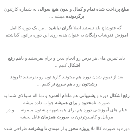
مبلغ پرداخت شده
تمام و کمال
و ب
دون هیچ سوالی
به شماره کارتتون
برگردونده
میشه …
اگه فتوشاچ بلد نیستید اصلا
نگران نباشید
.. من یک دوره کااامل
آموزش فتوشاپ
رایگان
به عنوان هدیه روی این دوره براتون گذاشتم
باید تمرین های هر درس رو انجام بدین و برام بفرستید و باهم
رفع
اشکال
کنیم …
بعد از تموم شدن دوره هم میتونید کارهاتون رو بفرستید تا
روند
رشدتون
رو باهم
سریع تر
کنیم …
رفع اشکال
دوره و
پشتیبانی
هم
مادام العمره
و تماااام سوالای شما به
صورت
نامحدود
و
برای همیشه
جواب داده میشه
فیلم های آموزشی دوره هم برای همیشههه پیشتون میمونه … و در
موبایل و کامپیوترتون به
صورت همزمان
قابل پخشه
دوره به صورت کاااملا
پروژه محور
و از
مبتدی تا پیشرفته
طراحی شده