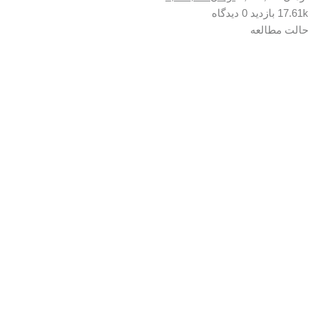
اصلی:
فعلی:
17.61k بازدید
0 دیدگاه
تومان4,200,000
تومان2,900,000.
حالت مطالعه
بود.