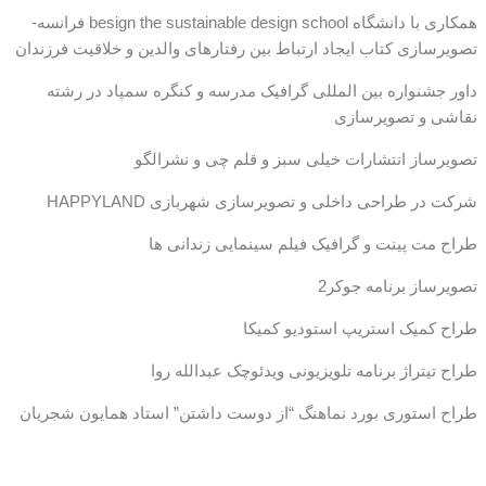
همکاری با دانشگاه besign the sustainable design school فرانسه-
تصویرسازی کتاب ایجاد ارتباط بین رفتارهای والدین و خلاقیت فرزندان
داور جشنواره بین المللی گرافیک مدرسه و کنگره سمپاد در رشته
نقاشی و تصویرسازی
تصویرساز انتشارات خیلی سبز و قلم چی و نشرالگو
شرکت در طراحی داخلی و تصویرسازی شهربازی HAPPYLAND
طراح مت پینت و گرافیک فیلم سینمایی زندانی ها
تصویرساز برنامه جوکر2
طراح کمیک استریپ استودیو کمیکا
طراح تیتراژ برنامه تلویزیونی ویدئوچک عبدالله روا
طراح استوری بورد نماهنگ “از دوست داشتن” استاد همایون شجریان