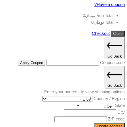
Have a coupon?
Sub Total
تومان
0
Total
تومان
0
Checkout
Close
Go Back
Coupon code
Apply Coupon
Go Back
Enter your address to view shipping options.
Country / Region
State
City
ZIP code
Update address