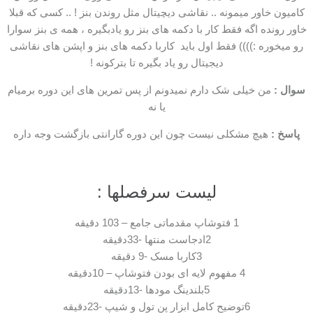
کامیون خاور میمونه .. نقاشی دیچیتال مثل روندن بنز ! .. کسی که قبلا
خاور رونده اگه فقط کار با دکمه های بنز رو یادبگیره ، همه ی بنز سوارا
رو میخوره :)))) فقط اول باید کاربا دکمه های بنز و اپشن های نقاشی
دیجیتال رو یاد بگیره تا بترکونه !
سوال :
من خیلی شک دارم نمیدونم از پس تمرین های این دوره برمیام
یا نه
پاسخ :
هیچ مشکلی نیست چون این دوره گارانتی بازگشت وجه داره
لیست سرفصلها :
1 فتوشاپ مقدماتی جامع – 103 دقیقه
2ادجاست منتها -33دقیقه
3کاربا مسک -9 دقیقه
4 مفهوم لایه ای بودن فتوشاپ – 10دقیقه
5بلندینگ مودها -13دقیقه
6توضیح کامل ابزار پن تول و شیپ -23دقیقه