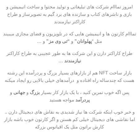
امروز تمااام شرکت های تبلیغاتی و تولید محتوا و ساخت انیمیشن و
بازی و ناشرهای کتاب و سازنده های برد گیم به تصویرساز و طراح
کاراکتر نیازمندند
تمااام کارتون ها و انیمیشن هایی که در تلویزیون و فضای مجازی میبیند
مثل “
پهلوانان”
و
“تی وی مز”
و …
طراح کاراکتر دارن و این شرکت ها به طور عجیبی به طراح کاراکتر
نیازمندند
…
بازار ساخت NFT هم از بازارهای بسیار بزرگ و پردرآمده این رشته
هست که چندساله راه افتاده و درآمدهای خیلی بالایی رو ایجاد میکنه
پس اگه خوب تمرین کنید ، با یک بازار کار بسیار
بزرگ
و
جهانی
و
پردرآمد
مواجه هستید
و خبر خوب اینکه شرکت ها نیاز شدیدی به نقاش های دیجیتال دارن ..
اما نقاشی های دیجیتال خیلی کم هستن و اگر کارتون خوب باشه بازار
کارش براتون مثل یک اقیانوس بزرکه