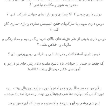
محدود به شهر و مکانت نباشی ؟
دوس داری بتونی
NFT
بسازی و تو بازارهای جهانی شرکت کنی ؟
دوس داری بتونی با شرکتهای
خفن
انیمیشن سازی و بازی سازی کار
کنی ؟
دوس داری بتونی از شر
هزینه های بالای
خرید رنگ و بوم و مداد رنگی و
ماژیک و..
خلاص
بشی ؟
دوس داری
استعدادت
رو در نقاشی و طراحی رو
پرورس
بدی ؟
اگه فقط به چندتا از جوابای بالا پاسخ
مثبت
دادی پس جای تو در دوره
آموزشی
خفن دیجیتال پینت
خااالیه!
سلام من محمد طالبیم و همراهتم با دوره جامع دیجیتال پینت …یه
دوره کامل که مهارت
نقاشی دیجیتال
رو بهت از صفرتاصد یاد میده ..
از
چشم چشم دو ابرو
شروع میکنیم و میریم تا کارای خفن درحد