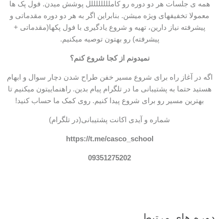
همه ی جلسات هر دو دوره رو کامللللللللل پوشش میدن. فول پک ها
معمولا تخفیفهای ویژه میشن. بنابراین اگر به هر دو دوره مقدماتی و
پیشرفته نیاز دارین، تهیه و شروع یادگیری با فول پکها(مقدماتی +
پیشرفته) رو بهتون توصیه میکنیم.
نمیدونم از کجا شروع کنم؟
اگه در آغاز راه برای شروع مسیر خفن طراح شدن دچار سوال و ابهام
هستید حتما به پشتیبانی ما در تلگرام پیام بدین. راهنماییتون میکنیم تا
بهترین مسیر رو برای شروع پیدا کنیم. روی کمک ما حساب کنید!
شماره و آیدی اکانت پشتیبانی(در تلگرام)
https://t.me/casco_school
09351275202
دوره های مرتبط