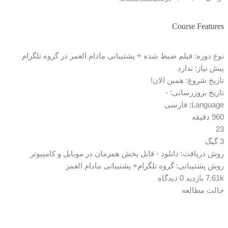
اصلی:
فعلی:
تومان3,100,000
تومان2,200,000.
Course Features
بود.
نوع دوره: فیلم ضبط شده + پشتیبانی مادام العمر در گروه تلگرام
پیش نیاز: ندارد
تاریخ شروع: همین الان!
تاریخ بروزرسانی: -
Language: فارسی
960 دقیقه
23
3 گیگ
روش دریافت: دانلود - قابل پخش همزمان در موبایل و کامپیوتر
روش پشتیبانی: گروه تلگرام+ پشتیبانی مادام العمر
7.61k بازدید
0 دیدگاه
حالت مطالعه