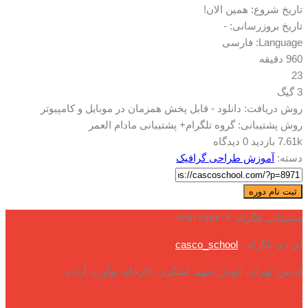
بود.
تاریخ شروع: همین الان!
تاریخ بروزرسانی: -
Language: فارسی
960 دقیقه
23
3 گیگ
روش دریافت: دانلود - قابل پخش همزمان در موبایل و کامپیوتر
روش پشتیبانی: گروه تلگرام+ پشتیبانی مادام العمر
7.61k بازدید
0 دیدگاه
دسته:
آموزش طراحی گرافیک
تصویرسازی
ثبت نام دوره
موشن
پشتیبانی تلگرام: ۰۹۳۵۱۲۷۵۲۰۲
عدد
آی دی تلگرام:
casco_school
آدرس: تهران، اتوبان شهید لشگری، کارخانه نوآوری آزادی