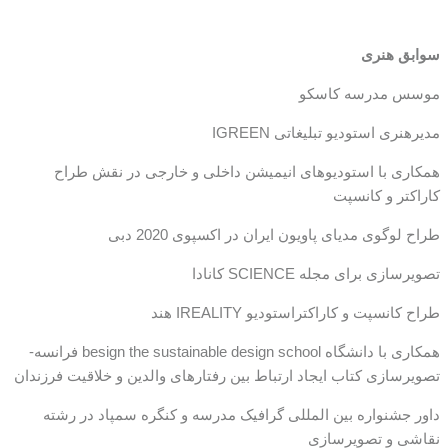
سوابق هنری
موسس مدرسه کاسکو
مدیرهنری استودیو تبلیغاتی IGREEN
همکاری با استودیوهای انیمیشن داخلی و خارجی در نقش طراح
کاراکتر و کانسپت
طراح لوگوی مدیای پاویون ایران در اکسپوی 2020 دبی
تصویرسازی برای مجله SCIENCE کانادا
طراح کانسپت و کاراکتراستودیو IREALITY هند
همکاری با دانشگاه besign the sustainable design school فرانسه-
تصویرسازی کتاب ایجاد ارتباط بین رفتارهای والدین و خلاقیت فرزندان
داور جشنواره بین المللی گرافیک مدرسه و کنگره سمپاد در رشته
نقاشی و تصویرسازی